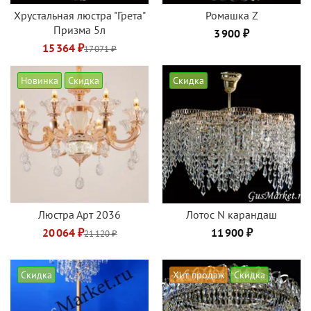
Хрустальная люстра "Грета"
Ромашка Z
Призма 5л
3 900 ₽
15 364 ₽
17 071 ₽
Новинка
Скидка
Скидка
Люстра Арт 2036
Лотос N карандаш
20 064 ₽
11 900 ₽
21 120 ₽
Скидка
Хит продаж
Скидка