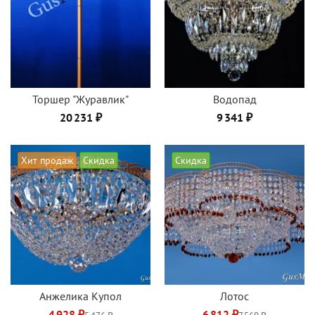
Торшер "Журавлик"
Водопад
20 231 ₽
9 341 ₽
Хит продаж
Скидка
Скидка
Анжелика Купол
Лотос
4 928 ₽
6 812 ₽