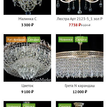
Малинка C
Люстра Арт 2123-5_1 зол Р
3 300 ₽
7 738 ₽
9 104 ₽
Хит продаж
Скидка
Новинка
Скидка
Цветок
Грета N карандаш
9 100 ₽
12 000 ₽
Новинка
Скидка
Скидка