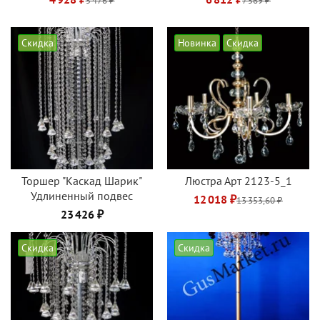
5 476 ₽
7 569 ₽
Скидка
Новинка
Скидка
Торшер "Каскад Шарик"
Люстра Арт 2123-5_1
Удлиненный подвес
12 018 ₽
13 353,60 ₽
23 426 ₽
Скидка
Скидка