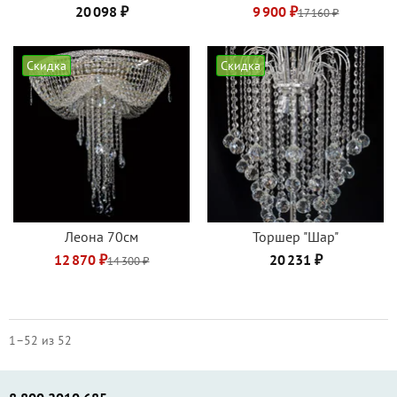
20 098 ₽
9 900 ₽
17 160 ₽
Скидка
Скидка
Леона 70см
Торшер "Шар"
12 870 ₽
20 231 ₽
14 300 ₽
1–52 из 52