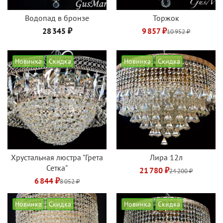
Водопад в бронзе
Торжок
28 345 ₽
9 857 ₽
10 952 ₽
Новинка
Скидка
Новинка
Скидка
Хрустальная люстра "Грета
Лира 12л
Сетка"
21 780 ₽
24 200 ₽
6 844 ₽
8 052 ₽
Новинка
Скидка
Новинка
Скидка