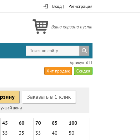
Вход
|
Регистрация
Ваша корзина пуста
Артикул: 611
Хит продаж
Скидка
орзину
Заказать в 1 клик
 лучшей цены
45
60
70
85
100
35
35
35
40
50