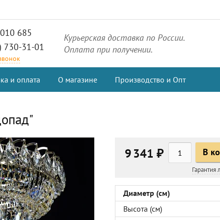
2010 685
Курьерская доставка по России.
) 730-31-01
Оплата при получении.
 звонок
ка и оплата
О магазине
Производство и Опт
допад"
9 341 ₽
В к
Гарантия
Диаметр (см)
Высота (см)