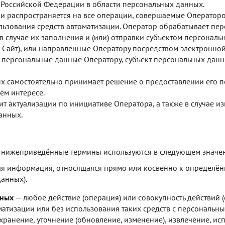
Российской Федерации в области персональных данных.
и распространяется на все операции, совершаемые Оператор
льзования средств автоматизации. Оператор обрабатывает пе
в случае их заполнения и (или) отправки субъектом персонал
 — Сайт), или направленные Оператору посредством электронно
и персональные данные Оператору, субъект персональных данн
х самостоятельно принимает решение о предоставлении его п
ём интересе.
т актуализации по инициативе Оператора, а также в случае и
анных.
 нижеприведённые термины используются в следующем значе
я информация, относящаяся прямо или косвенно к определён
данных).
нных
— любое действие (операция) или совокупность действий 
атизации или без использования таких средств с персональны
хранение, уточнение (обновление, изменение), извлечение, ис