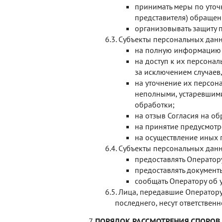
принимать меры по уточ
представителя) обраще
организовывать защиту 
Субъекты персональных дан
на полную информацию 
на доступ к их персона
за исключением случаев
на уточнение их персон
неполными, устаревшими
обработки;
на отзыв Согласия на о
на принятие предусмотр
на осуществление иных 
Субъекты персональных дан
предоставлять Оператор
предоставлять документ
сообщать Оператору об 
Лица, передавшие Оператору
последнего, несут ответствен
ПОРЯДОК РАССМОТРЕНИЯ СПОРОВ