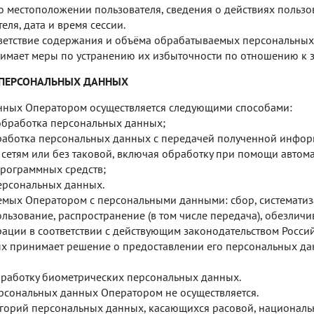
о местоположении пользователя, сведения о действиях пользов
ля, дата и время сессии.
ветствие содержания и объёма обрабатываемых персональных
нимает меры по устранению их избыточности по отношению к 
 ПЕРСОНАЛЬНЫХ ДАННЫХ
нных Оператором осуществляется следующими способами:
обработка персональных данных;
работка персональных данных с передачей полученной инфо
етям или без таковой, включая обработку при помощи автом
рограммных средств;
ерсональных данных.
емых Оператором с персональными данными: сбор, систематиза
ользование, распространение (в том числе передача), обезлич
ации в соответствии с действующим законодательством Росси
х принимает решение о предоставлении его персональных дан
бработку биометрических персональных данных.
рсональных данных Оператором не осуществляется.
горий персональных данных, касающихся расовой, националь