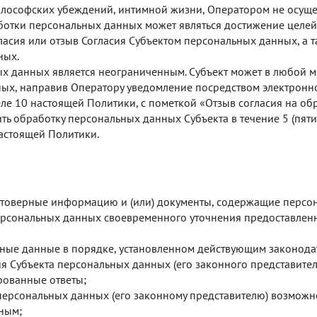
илософских убеждений, интимной жизни, Оператором не осущес
отки персональных данных может являться достижение целей
гласия или отзыв Согласия Субъектом персональных данных, а
ных.
х данных является неограниченным. Субъект может в любой мо
ых, направив Оператору уведомление посредством электронн
еле 10 настоящей Политики, с пометкой «Отзыв согласия на о
ть обработку персональных данных Субъекта в течение 5 (пяти
настоящей Политики.
И
остоверные информацию и (или) документы, содержащие персо
персональных данных своевременного уточнения предоставле
ные данные в порядке, установленном действующим законода
я Субъекта персональных данных (его законного представите
рованные ответы;
 персональных данных (его законному представителю) возможн
ным;