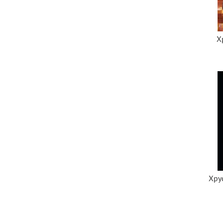
Х
Хрус