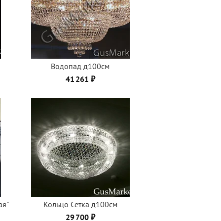
Водопад д100см
41 261 ₽
ая"
Кольцо Сетка д100см
29 700 ₽