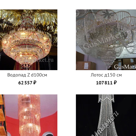
Водопад Z d100см
Лотос д150 см
62 557 ₽
107 811 ₽