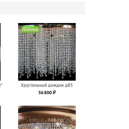
Новинка
т"
Хрустальный дождик д85
36 800 ₽