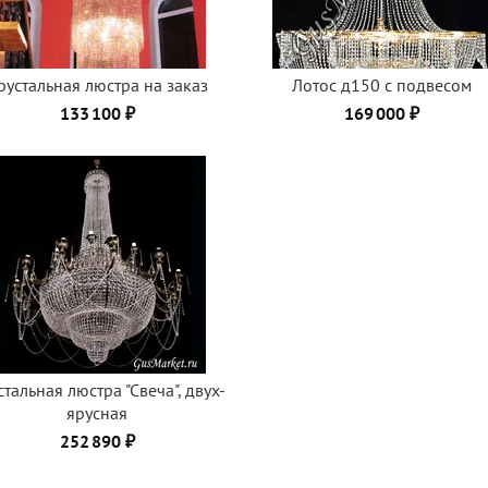
рустальная люстра на заказ
Лотос д150 с подвесом
133 100 ₽
169 000 ₽
тальная люстра "Свеча", двух-
ярусная
252 890 ₽