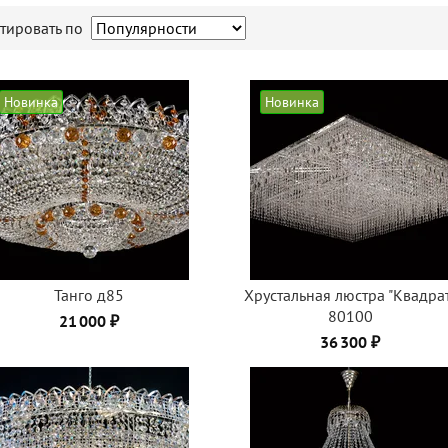
тировать по
Новинка
Новинка
Танго д85
Хрустальная люстра "Квадра
80100
21 000 ₽
36 300 ₽