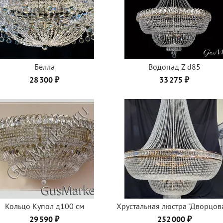
Белла
Водопад Z d85
28 300 ₽
33 275 ₽
Кольцо Купол д100 см
Хрустальная люстра "Дворцов
29 590 ₽
252 000 ₽