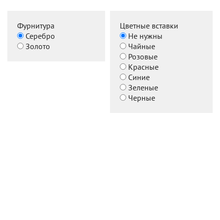
Фурнитура
Цветные вставки
Серебро
Не нужны
Золото
Чайные
Розовые
Красные
Синие
Зеленые
Черные