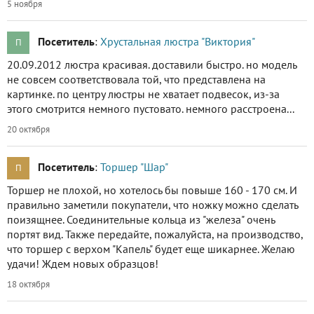
5 ноября
Посетитель
:
Хрустальная люстра "Виктория"
П
20.09.2012 люстра красивая. доставили быстро. но модель
не совсем соответствовала той, что представлена на
картинке. по центру люстры не хватает подвесок, из-за
этого смотрится немного пустовато. немного расстроена...
20 октября
Посетитель
:
Торшер "Шар"
П
Торшер не плохой, но хотелось бы повыше 160 - 170 см. И
правильно заметили покупатели, что ножку можно сделать
поизящнее. Соединительные кольца из "железа" очень
портят вид. Также передайте, пожалуйста, на производство,
что торшер с верхом "Капель" будет еще шикарнее. Желаю
удачи! Ждем новых образцов!
18 октября