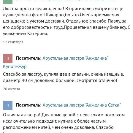
Люстра просто великолепна! В оригинале смотрится еще
лучше,чем на фото. Шикарно,богато.Очень приемлемая
цена,даже с учетом доставки. Отдельное спасибо Павлу, за
его добросовестность и труд.Процветания вашему бизнесу. С
уважением Катерина.
12 сентября
Посетитель
:
Хрустальная люстра "Анжелика"
П
Купол+Жур
Спасибо за люстру, купила две в спальни, очень изящные,
диаметр 40 см довольно большой, смотрятся отлично!
20 августа
Посетитель
:
Хрустальная люстра "Анжелика Сетка"
П
Отличная люстра! Для помещений с невысоким потолком
исключительно подходит, купила с более частым
расположением нитей, чем очень довольна. Спасибо