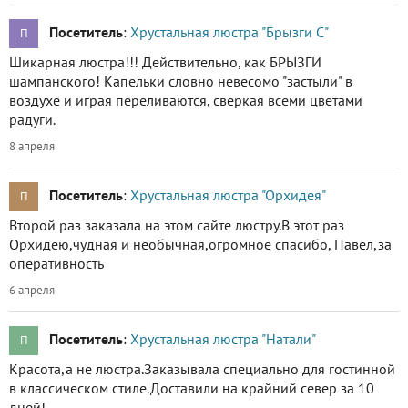
Посетитель
:
Хрустальная люстра "Брызги С"
П
Шикарная люстра!!! Действительно, как БРЫЗГИ
шампанского! Капельки словно невесомо "застыли" в
воздухе и играя переливаются, сверкая всеми цветами
радуги.
8 апреля
Посетитель
:
Хрустальная люстра "Орхидея"
П
Второй раз заказала на этом сайте люстру.В этот раз
Орхидею,чудная и необычная,огромное спасибо, Павел,за
оперативность
6 апреля
Посетитель
:
Хрустальная люстра "Натали"
П
Красота,а не люстра.Заказывала специально для гостинной
в классическом стиле.Доставили на крайний север за 10
дней!