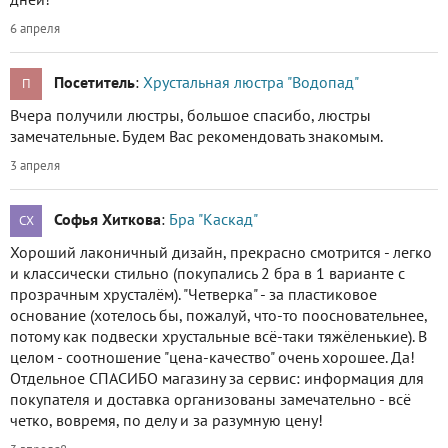
6 апреля
Посетитель
:
Хрустальная люстра "Водопад"
П
Вчера получили люстры, большое спасибо, люстры
замечательные. Будем Вас рекомендовать знакомым.
3 апреля
Софья Хиткова
:
Бра "Каскад"
СХ
Хороший лаконичный дизайн, прекрасно смотрится - легко
и классически стильно (покупались 2 бра в 1 варианте с
прозрачным хрусталём). "Четверка" - за пластиковое
основание (хотелось бы, пожалуй, что-то поосновательнее,
потому как подвески хрустальные всё-таки тяжёленькие). В
целом - соотношение "цена-качество" очень хорошее. Да!
Отдельное СПАСИБО магазину за сервис: информация для
покупателя и доставка организованы замечательно - всё
четко, вовремя, по делу и за разумную цену!