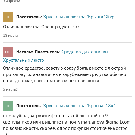
3 апреля
8
Посетитель
:
Хрустальная люстра "Брызги" Жур
П
Отличная люстра. Очень радует глаз
18 марта
Наталья Посетитель
:
Средство для очистки
НП
Хрустальных люстр
Отличное средство, советую сразу брать вместе с люстрой
про запас, т.к. аналогичные зарубежные средства обычно
стоят дороже, при этом ничем не отличаются.
5 марта
9
Посетитель
:
Хрустальная люстра "Бронза_18х"
П
пожалуйста, загрузите фото с такой люстрой на 9
светильников или вышлите на почту martianova@gmail.com
по возможности, скорее, опрос покупки стоит очень остро
:-)