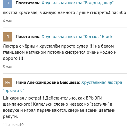
Посетитель
:
Хрустальная люстра "Водопад шар"
П
люстра красивая, в живую намного лучше смотреть.Спасибо
6 мая
Посетитель
:
Хрустальная люстра "Космос" Black
П
Люстра с чёрным хрусталём просто супер !!! на белом
глянцевом натяжном потолке смотрится очень модно и
дорого !!!!
5 мая
Нина Александровна Баюшева
:
Хрустальная люстра
НА
"Брызги С"
Шикарная люстра!!! Действительно, как БРЫЗГИ
шампанского! Капельки словно невесомо "застыли" в
воздухе и играя переливаются, сверкая всеми цветами
радуги.
11 апреля
10