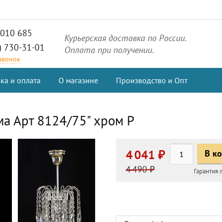
2010 685
Курьерская доставка по России.
) 730-31-01
Оплата при получении.
 звонок
ка и оплата
О магазине
Производство и Опт
ма Арт 8124/75" хром Р
4 041 ₽
В к
4 490 ₽
Гарантия