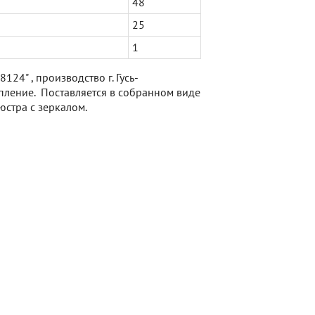
48
25
1
124" , производство г. Гусь-
ление. Поставляется в собранном виде
юстра с зеркалом.