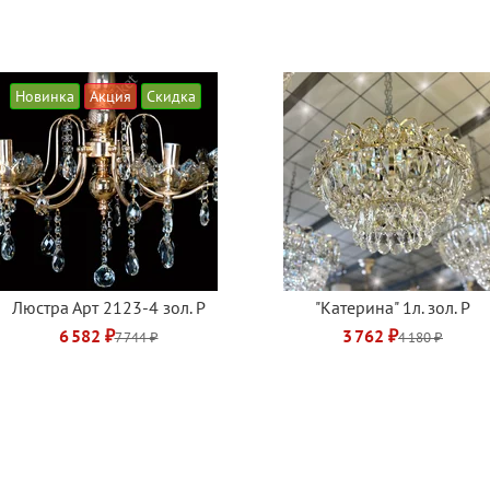
Новинка
Акция
Скидка
Люстра Арт 2123-4 зол. Р
"Катерина" 1л. зол. Р
6 582 ₽
3 762 ₽
7 744 ₽
4 180 ₽