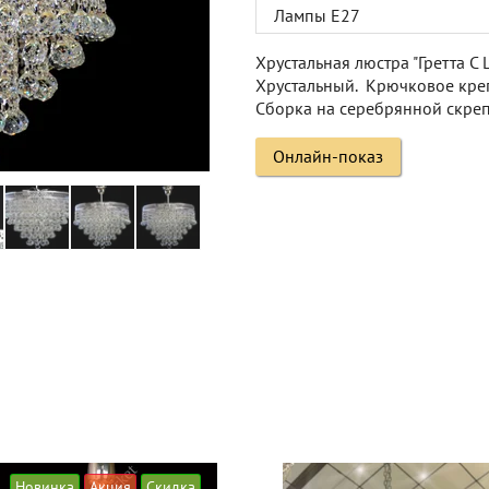
Лампы Е27
Хрустальная люстра "Гретта С 
Хрустальный. Крючковое креп
Сборка на серебрянной скреп
Онлайн-показ
Новинка
Акция
Скидка