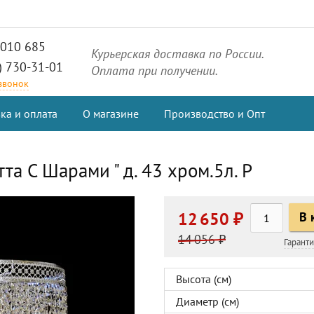
2010 685
Курьерская доставка по России.
) 730-31-01
Оплата при получении.
 звонок
ка и оплата
О магазине
Производство и Опт
та С Шарами " д. 43 хром.5л. Р
12 650 ₽
В 
14 056 ₽
Гарант
Высота (см)
Диаметр (см)