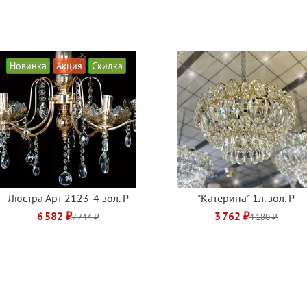
Новинка
Акция
Скидка
Люстра Арт 2123-4 зол. Р
"Катерина" 1л. зол. Р
6 582 ₽
3 762 ₽
7 744 ₽
4 180 ₽