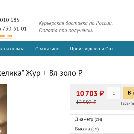
2010 685
Курьерская доставка по России.
) 730-31-01
Оплата при получении.
 звонок
ка и оплата
О магазине
Производство и Опт
елика" Жур + 8л золо Р
10 703 ₽
В 
12 592 ₽
Гарант
Диаметр (см)
Высота (см)