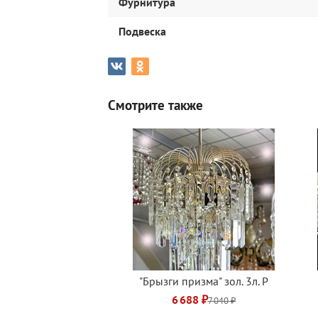
Фурнитура
Подвеска
Смотрите также
"Брызги призма" зол. 3л. Р
6 688 ₽
7 040 ₽