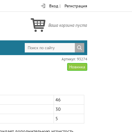
Вход
|
Регистрация
Ваша корзина пуста
Артикул: 93274
Новинка
46
30
5
придает дополнительную игристость