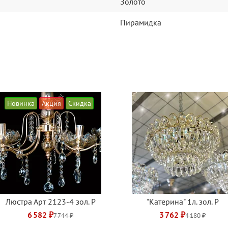
Золото
Пирамидка
Новинка
Акция
Скидка
Люстра Арт 2123-4 зол. Р
"Катерина" 1л. зол. Р
6 582 ₽
3 762 ₽
7 744 ₽
4 180 ₽