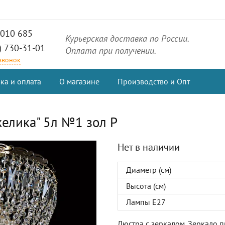
2010 685
Курьерская доставка по России.
) 730-31-01
Оплата при получении.
 звонок
ка и оплата
О магазине
Производство и Опт
желика" 5л №1 зол Р
Нет в наличии
Диаметр (см)
Высота (см)
Лампы Е27
Люстра с зеркалом. Зеркало 