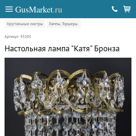
GusMarket
.ru
Хрустальные люстры
Лампы, Торшеры.
Артикул: 93203
Настольная лампа "Катя" Бронза