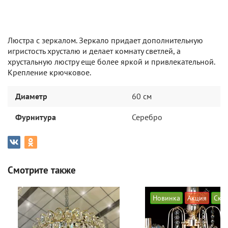
Люстра с зеркалом. Зеркало придает дополнительную
игристость хрусталю и делает комнату светлей, а
хрустальную люстру еще более яркой и привлекательной.
Крепление крючковое.
Диаметр
60 см
Фурнитура
Серебро
Смотрите также
Новинка
Акция
Ски