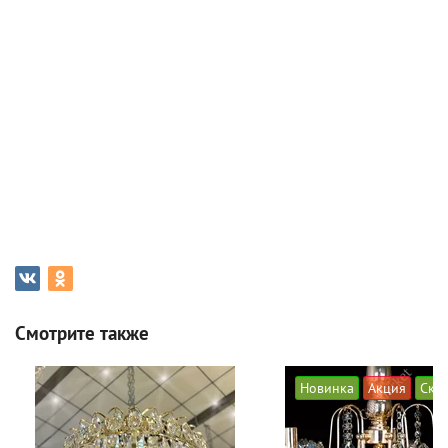
Смотрите также
Новинка
Акция
Ски