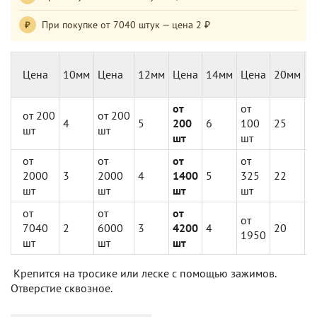
При покупке от 7040 штук — цена 2 ₽
₽
Цена
10мм
Цена
12мм
Цена
14мм
Цена
20мм
Ц
от
от
о
от 200
от 200
4
5
200
6
100
25
5
шт
шт
шт
шт
ш
от
от
от
от
о
2000
3
2000
4
1400
5
325
22
1
шт
шт
шт
шт
ш
от
от
от
о
от
7040
2
6000
3
4200
4
20
3
1950
шт
шт
шт
ш
Крепится на тросике или леске с помощью зажимов.
Отверстие сквозное.