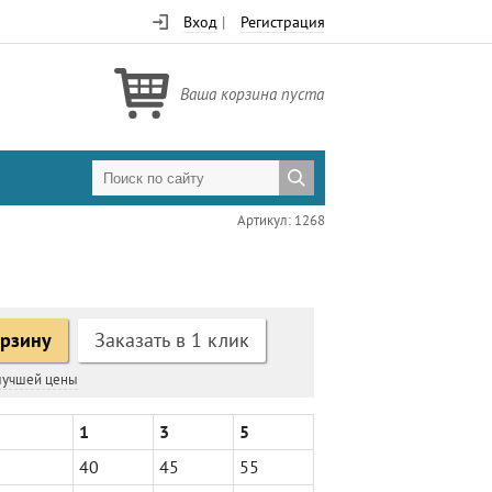
Вход
|
Регистрация
Ваша корзина пуста
Артикул: 1268
орзину
Заказать в 1 клик
 лучшей цены
1
3
5
40
45
55