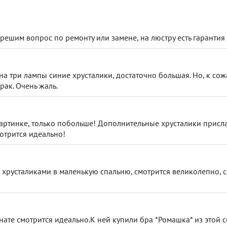
решим вопрос по ремонту или замене, на люстру есть гарантия 
 на три лампы синие хрусталики, достаточно большая. Но, к со
рак. Очень жаль.
 картинке, только побольше! Дополнительные хрусталики присл
отрится идеально!
 хрусталиками в маленькую спальню, смотрится великолепно, с
ате смотрится идеально.К ней купили бра *Ромашка* из этой с