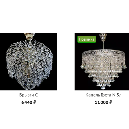
Новинка
Брызги C
Капель Грета N 5л
6 440 ₽
11 000 ₽