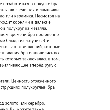
е позаботиться о покупке бра.
ть как свечи, так и лампочки.
кло или керамика. Несмотря на
уходит корнями в далёкие
й полукруг из металла,
ением времени бра постепенно
ые блюда из латуни». Эти
есколько ответвлений, которые
ствования бра становились все
ь которых заключалась в том,
 вытягивающее вперёд руку с
тали. Ценность отражённого
нструкциях полукруглый бра
д золото или серебро.
ния. Вы можете также