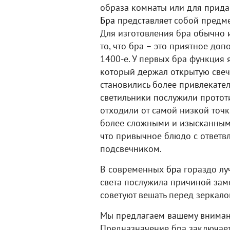
образа комнаты или для придан
Бра
представляет собой предмет
Для изготовления бра обычно и
то, что бра – это приятное до
1400-е. У первых бра функция 
который держал открытую свечу
становились более привлекател
светильники послужили прототи
отходили от самой низкой точк
более сложными и изысканными
что привычное блюдо с ответв
подсвечником.
В современных
бра
гораздо лу
света послужила причиной зам
советуют вешать перед зеркало
Мы предлагаем вашему внимани
Предназначение бра заключает