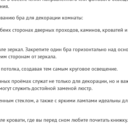
ния.
ованию бра для декорации комнаты:
беих сторонах дверных проходов, каминов, кроватей и
зле зеркал. Закрепите один бра горизонтально над осн
еим сторонам от зеркала.
т потолка, создавая тем самым круговое освещение.
чных проёмах служат не только для декорации, но и в
могут служить достойной заменой люстр.
нным стеклом, а также с яркими лампами идеальны дл
зле кровати, где вы перед сном любите почитать книжку