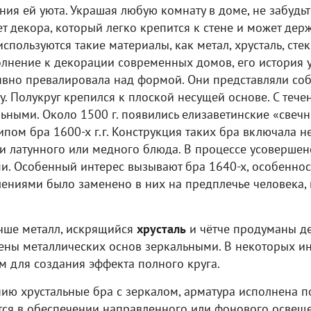
ия ей уюта. Украшая любую комнату в доме, не забудьт
 декора, который легко крепится к стене и может держа
спользуются такие материалы, как метал, хрусталь, сте
полнение к декорации современных домов, его история 
явно превалировала над формой. Они представляли собо
. Полукруг крепился к плоской несущей основе. С теч
ьными. Около 1500 г. появились елизаветинские «свечн
пом бра 1600-х г.г. Конструкция таких бра включала н
и латунного или медного блюда. В процессе усовершен
. Особенный интерес вызывают бра 1640-х, особенност
лениями было заменено в них на предплечье человека,
чше металл, искрящийся
хрусталь
и чётче продуманы де
ены металлических основ зеркальными. В некоторых и
м для создания эффекта полного круга.
ю хрустальные бра с зеркалом, арматура исполнена по
ся в обеспечении направленного или фонового освеще